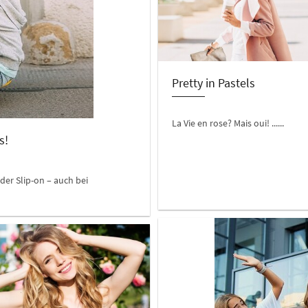
Pretty in Pastels
La Vie en rose? Mais oui! ......
s!
er Slip-on – auch bei