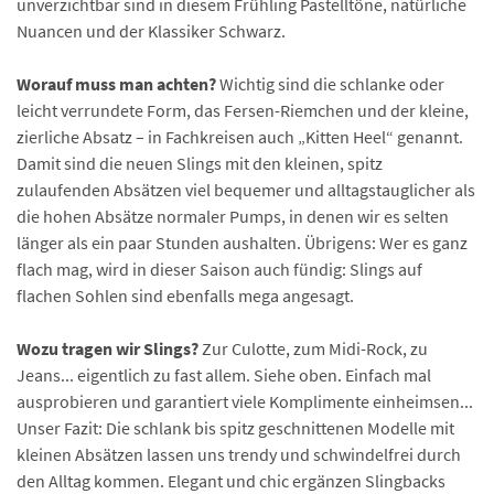
unverzichtbar sind in diesem Frühling Pastelltöne, natürliche
Nuancen und der Klassiker Schwarz.
Worauf muss man achten?
Wichtig sind die schlanke oder
leicht verrundete Form, das Fersen-Riemchen und der kleine,
zierliche Absatz – in Fachkreisen auch „Kitten Heel“ genannt.
Damit sind die neuen Slings mit den kleinen, spitz
zulaufenden Absätzen viel bequemer und alltagstauglicher als
die hohen Absätze normaler Pumps, in denen wir es selten
länger als ein paar Stunden aushalten. Übrigens: Wer es ganz
flach mag, wird in dieser Saison auch fündig: Slings auf
flachen Sohlen sind ebenfalls mega angesagt.
Wozu tragen wir Slings?
Zur Culotte, zum Midi-Rock, zu
Jeans... eigentlich zu fast allem. Siehe oben. Einfach mal
ausprobieren und garantiert viele Komplimente einheimsen...
Unser Fazit: Die schlank bis spitz geschnittenen Modelle mit
kleinen Absätzen lassen uns trendy und schwindelfrei durch
den Alltag kommen. Elegant und chic ergänzen Slingbacks