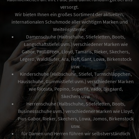
versorgt.
Wir bieten Ihnen ein großes Sortiment der aktuellen,
internationalen Schuhmode aller wichtigen Marken und
Weitensysteme:
Damenschuhe (Halbschuhe, Stiefeletten, Boots,
Langschaftstiefel uvm.) verschiedener Marken wie
Gabor, Paul Green, Lloyd, Tamaris, Rieker, Skechers,
Legero, Waldläufer, Ara, Hoff, Gant, Lowa, Birkenstock
usw.
Kinderschuhe (Halbschuhe, Stiefel, Turnschläppchen,
Hausschuhe, Gummistiefel uvm.) verschiedener Marken
wie Ricosta, Pepino, Superfit, Vado, Bisgaard,
Skechers usw.
Herrenschuhe (Halbschuhe, Stiefeletten, Boots,
Businessschuhe uvm.) verschiedener Marken wie Lloyd,
Pius Gabor, Rieker, Skechers, Lowa, Jomos, Birkenstock
usw.
für Damen und Herren führen wir selbstverständlich