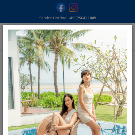
Service-Hotline:
+49 (2564) 1049
Schuhhaus Siehoff
in Vreden, steht für Qualität, umfangreiche Beratung
und für zufriedene Kunden!
Besuchen Sie uns und überzeugen Sie sich von unserem
umfangreichen Sortiment.
Unsere große Auswahl an Schuhen für jedes Alter, ob Mann,
Frau oder Kind und unser freundliches Team garantiert Ihnen
einen entspannten und zufriedenen Einkauf und den damit