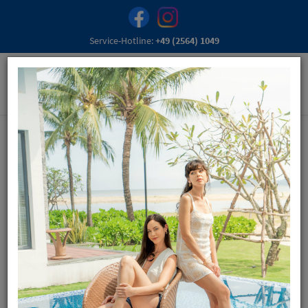
Service-Hotline:
+49 (2564) 1049
Schuhhaus Siehoff
in Vreden, steht für Qualität, umfangreiche Beratung
und für zufriedene Kunden!
Besuchen Sie uns und überzeugen Sie sich von unserem
umfangreichen Sortiment.
Unsere große Auswahl an Schuhen für jedes Alter, ob Mann,
Frau oder Kind und unser freundliches Team garantiert Ihnen
einen entspannten und zufriedenen Einkauf und den damit