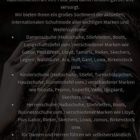
versorgt.
Wir bieten Ihnen ein großes Sortiment der aktuellen,
internationalen Schuhmode aller wichtigen Marken und
Weitensysteme:
Damenschuhe (Halbschuhe, Stiefeletten, Boots,
Langschaftstiefel uvm.) verschiedener Marken wie
Gabor, Paul Green, Lloyd, Tamaris, Rieker, Skechers,
Legero, Waldläufer, Ara, Hoff, Gant, Lowa, Birkenstock
usw.
Kinderschuhe (Halbschuhe, Stiefel, Turnschläppchen,
Hausschuhe, Gummistiefel uvm.) verschiedener Marken
wie Ricosta, Pepino, Superfit, Vado, Bisgaard,
Skechers usw.
Herrenschuhe (Halbschuhe, Stiefeletten, Boots,
Businessschuhe uvm.) verschiedener Marken wie Lloyd,
Pius Gabor, Rieker, Skechers, Lowa, Jomos, Birkenstock
usw.
für Damen und Herren führen wir selbstverständlich