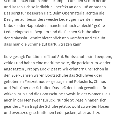
Schnürsenkel laufen einmal komplett um den Schuh herum
und lassen sich so individuell perfekt an den Fuß anpassen.
Das sorgt für besseren Halt. Beim Obermaterial achten die
Designer auf besonders weiche Leder, gern werden feine
Nubuk- oder Nappaleder, manchmal auch „stilecht“ geölte
Leder eingesetzt. Bequem sind die flachen Schuhe allemal –
der Mokassin-Schnitt bietet höchsten Komfort und erlaubt,
dass man die Schuhe gut barfuß tragen kann.
Kurz gesagt: Funktion trifft auf Stil. Bootsschuhe sind bequem,
zeitlos und haben eine maritime Note, die perfekt zum wieder
angesagten „Preppy Look“ passt. Wir erinnern uns: schon in
den 80er-Jahren waren Bootsschuhe das Schuhwerk der
gehobenen Freizeitmode – getragen mit Poloshirts, Chinos
und Pulli über der Schulter. Das ließ den Look gewollt elitär
wirken. Nun sind die Bootsschuhe sowohl in der Womens- als
auch in der Menswear zurück. Nur die Stilregeln haben sich
geändert. Man trägt die Schuhe jetzt sowohl zu weiten Hosen
und oversized geschnittenen Lederjacken, aber auch zu