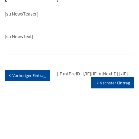
[strNewsTeaser]
[strNewsText]
[IF intPreID]
[/IF][IF intNextID]
[/IF]
Vorheriger Eintrag
Nächster Eintrag