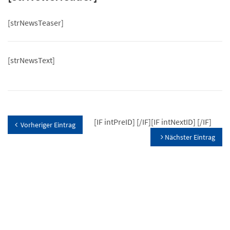
[strNewsTeaser]
[strNewsText]
[IF intPreID]
[/IF][IF intNextID]
[/IF]
Vorheriger Eintrag
Nächster Eintrag